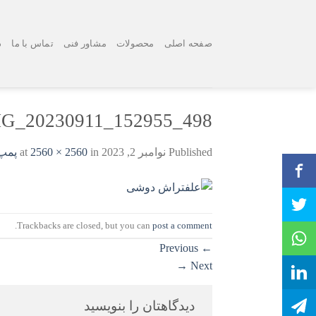
Ski
t
conten
صفحه اصلی
محصولات
مشاور فنی
تماس با ما
د
G_20230911_152955_498
Published
نوامبر 2, 2023
at
in
2560 × 2560
پمپ سمپا
.
Trackbacks are closed, but you can
post a comment
Previous
←
→
Next
دیدگاهتان را بنویسید