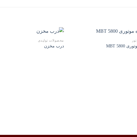
تور
محصولات تولیدی
ی MBT 5800
درب مخزن
افزودن
ا
به
علاقه
مندی
ها