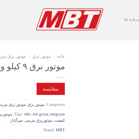
رباره ما
خانه
/
موتور برق
/
موتور برق بنزی
موتور برق ۹ کیلو وات MBT
افزودن
به
مقایسه
علاقه
مندی
Categories:
موتور برق
,
موتور برق بنزین
ها
mirgozar
,
mir gozar
,
mbt
Tags:
,
موتوربرق 
کیفیت
,
موتوربرق بنزینی
,
میرگذار
Brand:
MBT