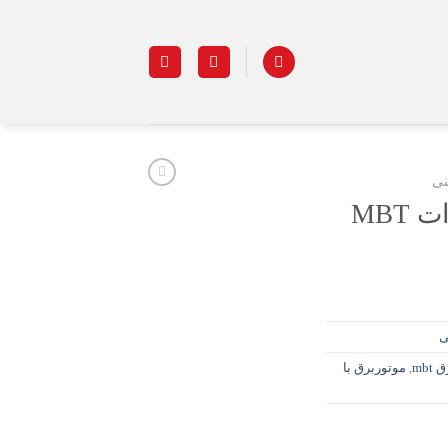
نی
ی
mbt
,
موتوربرق با