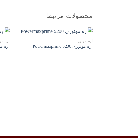
محصولات مرتبط
اره موتور
اره مو
اره موتوری Powermaxprime 5200
اره موتور
افزودن
به
علاقه
مندی
ها