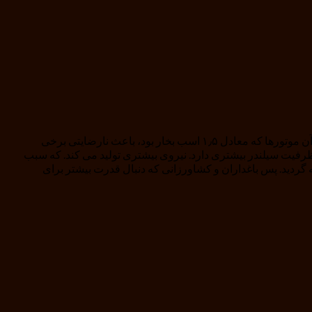
تا به حال علفتراش های ۴ زمانه با موتور ۳۵ سی سی عرضه می گردید. این موتورها با یک اشکال عمده روبه رو بودند. پایین بودن قدرت خروجی آن موتورها که معادل ۱٫۵ اسب بخار بود، باعث نارضایتی برخی
 موتوری با ظرفیت سیلندر بیشتر طراحی و روانه بازار گردد. علفتراش ۴ زمانه با موتور ۳۵ سی سی که ظرفیت سیلندر بیشتری دارد. نیروی بیشتری تولید می کند. که سبب
 و رضایت بیشتر خریداران می گردد. علفزن ۴ زمانه ۳۵ سی سی در ایران اولین بار توسط برند ماک در سال ۱۳۹۹ عرضه گردید. پس باغداران و کشاورزانی که دنبال قدرت بیشتر برای