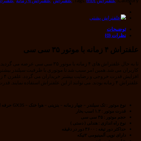
Category:
علفتراش
mbt
Tags:
,
علفتراش
,
علفتراش 4 زمانه
,
علفتراش 52 س
توضیحات
نظرات (0)
علفتراش ۴ زمانه با موتور ۳۵ سی سی
علفتراش ۴ زمانه بودند. می توانند از این علفتراش استفاده نمایند. قدرت خروجی کاری این نوع موتور ۲ اسب بخار است.
نوع موتور : تک سیلندر – چهار زمانه – بنزینی – هوا خنک – GX35 حرفه ای
قدرت موتور : ۱.۳ اسب بخار
حجم موتور : ۳۵ سی سی
نوع راه اندازی : هندلی ( دستی )
حداکثر دور تیغه : ۳۶۰۰ دور در دقیقه
دارای نوپی آلمینیومی ۲تیکه
شاسی پشت بلند