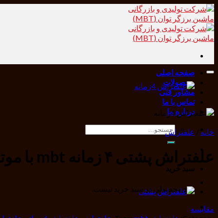
Skip
to
content
صفحه اصلی
محصولات
مشاور فنی
تماس با ما
درباره ما
جستجو
خانه
/
علفتراش
برای:
افزودن به علاقه مندی ها
علفتراش پشتی ۴ زمانه mbt با موتور۳۵ سی سی
سبد خرید
هیچ محصولی در سبد خرید نیست.
مقایسه