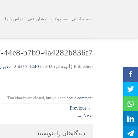
Ski
t
conten
صفحه اصلی
محصولات
مشاور فنی
تماس با ما
د
-44e8-b7b9-4a4282b836f7
Published
ژانویه 4, 2026
at
in
2560 × 1440
دیزل
.
Trackbacks are closed, but you can
post a comment
Previous
←
→
Next
دیدگاهتان را بنویسید