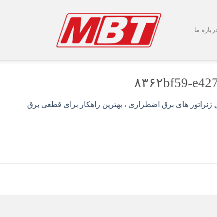
رباره ما
۸۳۶۲bf59-e427
 ژنراتور های برق اضطراری ، بهترین راهکار برای قطعی برق