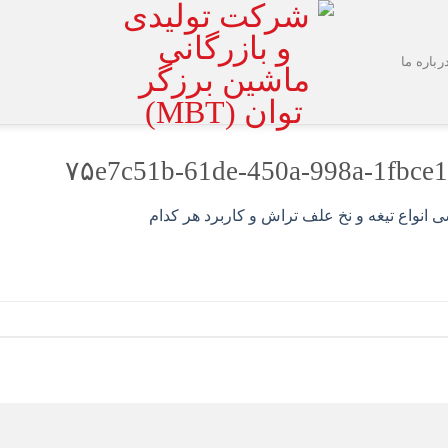
رباره ما
۷۵e7c51b-61de-450a-998a-1fbce
 انواع تیغه و نخ علف تراش و کاربرد هر کدام