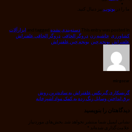
ما را در
یوتوب
نیز دنبال کنید.
This entry was posted in
دسته‌بندی نشده
and tagged
ابزارآلات
کشاورزی
,
حاشیه زن
,
دروگر الحاقی
,
دروگر الحاقی علفتراش
,
علفتراش
,
یونجه چین
,
یونجه چین علفتراش
.
mirgozar
گریسکاری گیربکس علفتراش به ساده‌ترین روش
برق انداختن وسایل زنگ زده به کمک مواد آشپزخانه
دیدگاهتان را بنویسید
نشانی ایمیل شما منتشر نخواهد شد.
بخش‌های موردنیاز
علامت‌گذاری شده‌اند
*