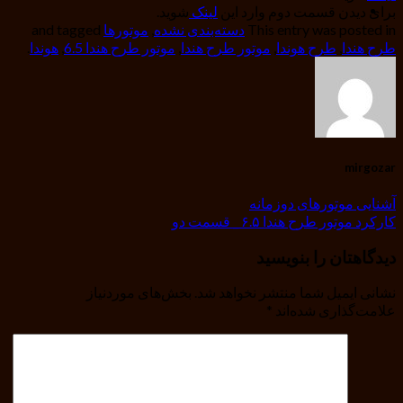
برای دیدن قسمت دوم وارد این
لینک
شوید.
This entry was posted in
دسته‌بندی نشده
,
موتورها
and tagged
طرح هندا
,
طرح هوندا
,
موتور طرح هندا
,
موتور طرح هندا 6.5
,
هوندا
.
mirgozar
آشنایی موتورهای دوزمانه
کارکرد موتور طرح هندا ۶.۵ _ قسمت دو
دیدگاهتان را بنویسید
نشانی ایمیل شما منتشر نخواهد شد.
بخش‌های موردنیاز
علامت‌گذاری شده‌اند
*