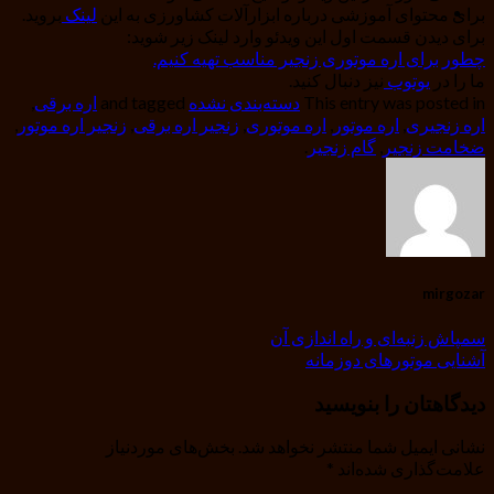
برای محتوای آموزشی درباره ابزارآلات کشاورزی به این
لینک
بروید.
برای دیدن قسمت اول این ویدئو وارد لینک زیر شوید:
چطور برای اره موتوری زنجیر مناسب تهیه کنیم.
ما را در
یوتوب
نیز دنبال کنید.
This entry was posted in
دسته‌بندی نشده
and tagged
اره برقی
,
اره زنجیری
,
اره موتور
,
اره موتوری
,
زنجیر اره برقی
,
زنجیر اره موتور
,
ضخامت زنجیر
,
گام زنجیر
.
mirgozar
سمپاش زنبه‌ای و راه اندازی آن
آشنایی موتورهای دوزمانه
دیدگاهتان را بنویسید
نشانی ایمیل شما منتشر نخواهد شد.
بخش‌های موردنیاز
علامت‌گذاری شده‌اند
*