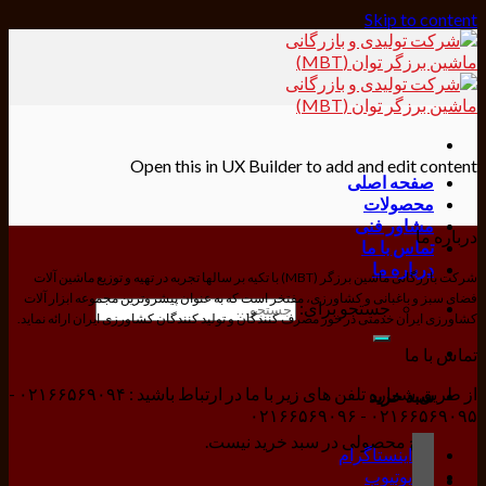
Skip to content
Open this in UX Builder to add and edit content
صفحه اصلی
محصولات
مشاور فنی
درباره ما
تماس با ما
درباره ما
شرکت بازرگانی ماشین برزگر (MBT) با تکیه بر سالها تجربه در تهیه و توزیع ماشین آلات
فضای سبز و باغبانی و کشاورزی، مفتخر است که به عنوان پیشروترین مجموعه ابزار آلات
جستجو برای:
کشاورزی ایران خدمتی در خور مصرف کنندگان و تولید کنندگان کشاورزی ایران ارائه نماید.
تماس با ما
از طریق شماره تلفن های زیر با ما در ارتباط باشید : ۰۲۱۶۶۵۶۹۰۹۴ -
سبد خرید
۰۲۱۶۶۵۶۹۰۹۵ - ۰۲۱۶۶۵۶۹۰۹۶
هیچ محصولی در سبد خرید نیست.
اینستاگرام
یوتیوب