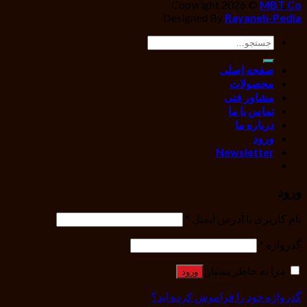
Copyright 2026 ©
MBT Co
Designed By
Rayaneh-Pedia
جستجو
برای:
صفحه اصلی
محصولات
مشاور فنی
تماس با ما
درباره ما
ورود
Newsletter
ورود
نام کاربری یا آدرس ایمیل
*
گذرواژه
*
مرا به خاطر بسپار
ورود
گذرواژه خود را فراموش کرده اید؟