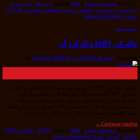
Posted in
دسته‌بندی نشده
|
mbt
Tagged
,
اره برقی
,
اره زنجیری
,
اره موتور
,
اره موتوری
,
انداختن درخت به کمک اره موتوری
,
کار با اره
موتوری
Leave a comment
دسته‌بندی نشده
چاله کن MBT و کارکرد آن
Posted on
ژانویه 30, 2018
آوریل 21, 2018
by
mirgozar
30
ژانویه
کارکرد چاله کن MBT در این ویدئو با نمونه‌ای از عملکرد پرقدرت
چاله کن MBT آشنا می‌شوید. برای طلاعات بیشتر درباره این
محصول وارد این لینک شوید. درصورت تمایل به دیدن ویدئوهای
آموزشی درباره نگه‌داری و تعمیر ابزارآلات کشاورزی وارد این لینک
شوید. باغ پسته: با تشکر از همکار گرامی آقای بقا ما را در […]
→
Continue reading
Posted in
دسته‌بندی نشده
|
mbt
Tagged
,
چاله کن
,
چاله کن MBT
,
چاله‌کن
,
گود کن
,
گودکن
Leave a comment