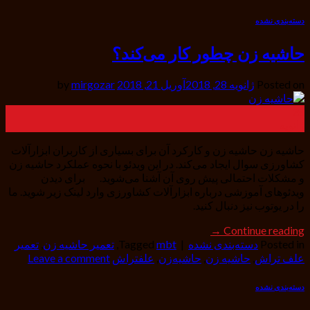
دسته‌بندی نشده
حاشیه زن چطور کار می‌کند؟
Posted on
ژانویه 28, 2018
آوریل 21, 2018
by
mirgozar
28
ژانویه
حاشیه زن حاشیه زن و کارکرد آن برای بسیاری از کاربران ابزارآلات
کشاورزی سوال ایجاد می‌کند. در این ویدئو با نحوه عملکرد حاشیه زن
و مشکلات احتمالی پیش روی آن آشنا می‌شوید. برای دیدن
ویدئوهای آموزشی درباره ابزارآلات کشاورزی وارد لینک زیر شوید. ما
را در یوتوب نیز دنبال کنید.
→
Continue reading
Posted in
دسته‌بندی نشده
|
mbt
Tagged
,
تعمیر حاشیه زن
,
تعمیر
علف تراش
,
حاشیه زن
,
حاشیه‌زن
,
علفتراش
Leave a comment
دسته‌بندی نشده