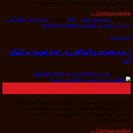
انجام می گیرد. تنظیم سرعت بالا با پیچ تنظیم (H) نه […]
→
Continue reading
Posted in
دسته‌بندی نشده
|
mbt
Tagged
,
علف تراش
,
علفتراش
,
کاربرات
,
کاربرات علفتراش
Leave a comment
دسته‌بندی نشده
اره زنجیری و انداختن درخت تنومد به کمک
آن
Posted on
فوریه 2, 2018
آوریل 21, 2018
by
mirgozar
02
فوریه
اره زنجیری در این ویدئو با نحوه کار با اره زنجیری (موتوری) برای
درختان قطور آشنا می‌شوید. برای دیدن ویدئوهای آموزشی درباره
نصب و نگهداری ابزارآلات کشاورزی وارد این لینک شوید. ما را در
یوتوب نیز دنبال کنید.
→
Continue reading