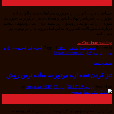
دسامبر
مسابقات بریدن الوار با اره موتوری مسابقات بریدن الوار با اره
موتوری در سرتاسر جهان با شور و هیجان خاصی برگزار می‌شود. یک
نمونه آن را می ‌توانید در ویدئوی زیر ببینید. برای دیدن ویدئوهای بیشتر
درباره ماشین آلات کشاورزی به این لینک بروید ما را در یوتوب نیز
دنبال کنید.
→
Continue reading
Posted in
دسته‌بندی نشده
|
mbt
Tagged
,
اره برقی
,
اره موتور
,
اره
موتوری
,
میرگذار
Leave a comment
دسته‌بندی نشده
تیز کردن تیغه اره موتور به ساده ترین روش
Posted on
نوامبر 19, 2017
آوریل 21, 2018
by
mirgozar
19
نوامبر
تیز کردن تیغه اره موتور تیز کردن تیغه اره موتور در این ویدئو به