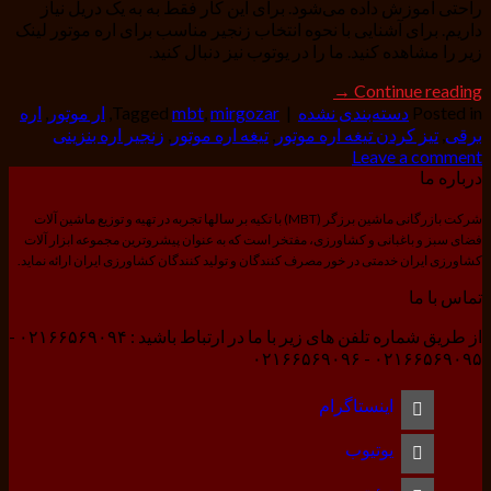
راحتی اموزش داده می‌شود. برای این کار فقط به به یک دریل نیاز
داریم. برای آشنایی با نحوه انتخاب زنجیر مناسب برای اره موتور لینک
زیر را مشاهده کنید. ما را در یوتوب نیز دنبال کنید.
→
Continue reading
Posted in
دسته‌بندی نشده
|
mirgozar
,
mbt
Tagged
,
ار موتور
,
اره
برقی
,
تیز کردن تیغه اره موتور
,
تیغه اره موتور
,
زنجیر اره بنزینی
Leave a comment
درباره ما
شرکت بازرگانی ماشین برزگر (MBT) با تکیه بر سالها تجربه در تهیه و توزیع ماشین آلات
فضای سبز و باغبانی و کشاورزی، مفتخر است که به عنوان پیشروترین مجموعه ابزار آلات
کشاورزی ایران خدمتی در خور مصرف کنندگان و تولید کنندگان کشاورزی ایران ارائه نماید.
تماس با ما
از طریق شماره تلفن های زیر با ما در ارتباط باشید : ۰۲۱۶۶۵۶۹۰۹۴ -
۰۲۱۶۶۵۶۹۰۹۵ - ۰۲۱۶۶۵۶۹۰۹۶
اینستاگرام
یوتیوب