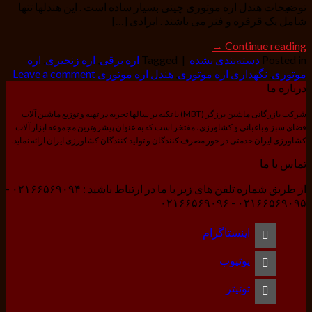
توضیحات هندل اره موتوری چینی بسیار ساده است . این هندلها تنها
شامل یک قرقره و فنر می باشند . ایرادی […]
→
Continue reading
Posted in
دسته‌بندی نشده
|
Tagged
اره برقی
,
اره زنجیری
,
اره
موتوری
,
نگهداری اره موتوری
,
هندل اره موتوری
Leave a comment
درباره ما
شرکت بازرگانی ماشین برزگر (MBT) با تکیه بر سالها تجربه در تهیه و توزیع ماشین آلات
فضای سبز و باغبانی و کشاورزی، مفتخر است که به عنوان پیشروترین مجموعه ابزار آلات
کشاورزی ایران خدمتی در خور مصرف کنندگان و تولید کنندگان کشاورزی ایران ارائه نماید.
تماس با ما
از طریق شماره تلفن های زیر با ما در ارتباط باشید : ۰۲۱۶۶۵۶۹۰۹۴ -
۰۲۱۶۶۵۶۹۰۹۵ - ۰۲۱۶۶۵۶۹۰۹۶
اینستاگرام
یوتیوب
توئیتر