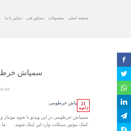
Ski
t
conten
صفحه اصلی
محصولات
مشاور فنی
تماس با ما
د
سمپاش خرطومی
ED ON
21
ژانویه
سمپاش خرطومی در این ویدئو با نحوه مونتاژ 
کمک موتور سیکلت وارد این لینک شوید. ما را د