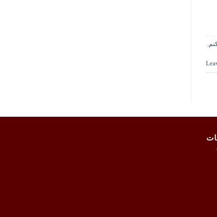
نم
,
Lea
ات