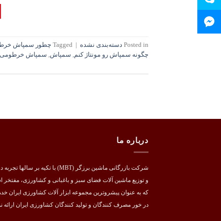
Posted in
دسته‌بندی نشده
|
Tagged
چطور سمپاش خرطوم
چگونه سمپاش رو مونتاژ کنم
,
سمپاش
,
سمپاش خرطومی
درباره ما
شرکت بازرگانی ماشین برزگر (MBT) با تکیه بر سالها تج
و توزیع ماشین آلات فضای سبز و باغبانی و کشاورزی، مفتخر 
که به عنوان پیشروترین مجموعه ابزار آلات کشاورزی ایران خد
در خور مصرف کنندگان و تولید کنندگان کشاورزی ایران ارائه نم