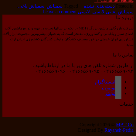
→
Continue reading
Posted in
دسته‌بندی نشده
|
Tagged
سمپاش
,
سمپاش باغی
,
سمپاش پشتی لانسی
,
لانسی
Leave a comment
درباره ما
شرکت بازرگانی ماشین برزگر (MBT) با تکیه بر سالها تجربه در تهیه و توزیع ماشین آلات
فضای سبز و باغبانی و کشاورزی، مفتخر است که به عنوان پیشروترین مجموعه ابزار آلات
کشاورزی ایران خدمتی در خور مصرف کنندگان و تولید کنندگان کشاورزی ایران ارائه
نماید.
تماس با ما
از طریق شماره تلفن های زیر با ما در ارتباط باشید :
۰۲۱۶۶۵۶۹۰۹۴ - ۰۲۱۶۶۵۶۹۰۹۵ - ۰۲۱۶۶۵۶۹۰۹۶
اینستاگرام
یوتیوب
توئیتر
خدمات
Copyright 2026 ©
MBT Co
Designed By
Rayaneh-Pedia