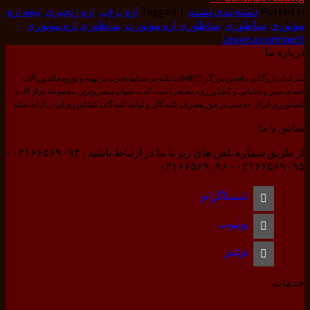
Posted in
دسته‌بندی نشده
|
Tagged
اره برقی
,
اره زنجیری
,
تیغه اره
موتوری
,
ساطوری
,
ساطوری اره موتورت
,
ساطوری اره موتوری
Leave a comment
درباره ما
شرکت بازرگانی ماشین برزگر (MBT) با تکیه بر سالها تجربه در تهیه و توزیع ماشین آلات
فضای سبز و باغبانی و کشاورزی، مفتخر است که به عنوان پیشروترین مجموعه ابزار آلات
کشاورزی ایران خدمتی در خور مصرف کنندگان و تولید کنندگان کشاورزی ایران ارائه نماید.
تماس با ما
از طریق شماره تلفن های زیر با ما در ارتباط باشید : ۰۲۱۶۶۵۶۹۰۹۴ -
۰۲۱۶۶۵۶۹۰۹۵ - ۰۲۱۶۶۵۶۹۰۹۶
اینستاگرام
یوتیوب
توئیتر
خدمات