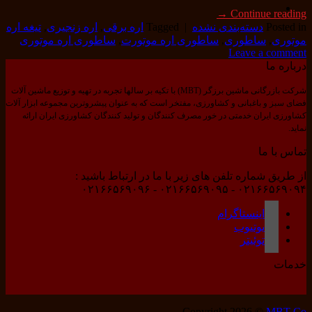
→
Continue reading
Posted in
دسته‌بندی نشده
|
Tagged
اره برقی
,
اره زنجیری
,
تیغه اره
موتوری
,
ساطوری
,
ساطوری اره موتورت
,
ساطوری اره موتوری
Leave a comment
درباره ما
شرکت بازرگانی ماشین برزگر (MBT) با تکیه بر سالها تجربه در تهیه و توزیع ماشین آلات
فضای سبز و باغبانی و کشاورزی، مفتخر است که به عنوان پیشروترین مجموعه ابزار آلات
کشاورزی ایران خدمتی در خور مصرف کنندگان و تولید کنندگان کشاورزی ایران ارائه
نماید.
تماس با ما
از طریق شماره تلفن های زیر با ما در ارتباط باشید :
۰۲۱۶۶۵۶۹۰۹۴ - ۰۲۱۶۶۵۶۹۰۹۵ - ۰۲۱۶۶۵۶۹۰۹۶
اینستاگرام
یوتیوب
توئیتر
خدمات
Copyright 2026 ©
MBT Co