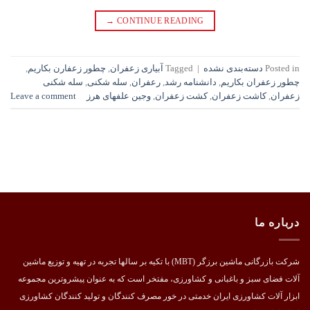
→
CONTINUE READING
Posted in
دسته‌بندی نشده
|
Tagged
آبیاری زعفران
,
چطور زعفارن بکاریم
,
چطور زعفران بکاریم
,
دانشنامه رشد
,
رعفران
,
سله شکنی
,
سله شکنی
زعفران
,
کاشت زعفران
,
کشت زعفران
,
وجین علفهای هرز
Leave a comment
درباره ما
شرکت بازرگانی ماشین برزگر (MBT) با تکیه بر سالها تجربه در تهیه و توزیع ماشین
آلات فضای سبز و باغبانی و کشاورزی، مفتخر است که به عنوان پیشروترین مجموعه
ابزار آلات کشاورزی ایران خدمتی در خور مصرف کنندگان و تولید کنندگان کشاورزی