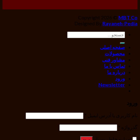
Copyright 2026 ©
MBT Co
Designed By
Rayaneh-Pedia
جستجو
برای:
صفحه اصلی
محصولات
مشاور فنی
تماس با ما
درباره ما
ورود
Newsletter
ورود
نام کاربری یا آدرس ایمیل
*
گذرواژه
*
مرا به خاطر بسپار
ورود