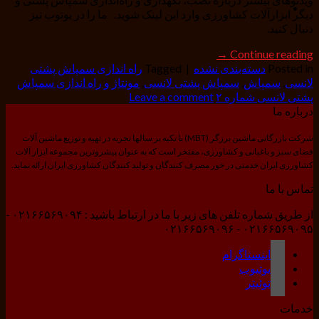
دیگر ابزارآلات کشاورزی وارد این لینک شوید. ما را در یوتوب نیز
دنبال کنید.
→
Continue reading
Posted in
دسته‌بندی نشده
|
Tagged
راه اندازی سمپاش پشتی
لانسی
,
سمپاش
,
سمپاش پشتی لانسی
,
مونتاژ و راه اندازی سمپاش
پشتی لانسی شماره ۲
Leave a comment
درباره ما
شرکت بازرگانی ماشین برزگر (MBT) با تکیه بر سالها تجربه در تهیه و توزیع ماشین آلات
فضای سبز و باغبانی و کشاورزی، مفتخر است که به عنوان پیشروترین مجموعه ابزار آلات
کشاورزی ایران خدمتی در خور مصرف کنندگان و تولید کنندگان کشاورزی ایران ارائه نماید.
تماس با ما
از طریق شماره تلفن های زیر با ما در ارتباط باشید : ۰۲۱۶۶۵۶۹۰۹۴ -
۰۲۱۶۶۵۶۹۰۹۵ - ۰۲۱۶۶۵۶۹۰۹۶
اینستاگرام
یوتیوب
توئیتر
خدمات