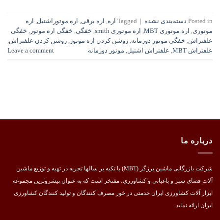
Posted in
دسته‌بندی نشده
|
Tagged
اره
,
اره برقی
,
اره موتوراشتیل
,
اره
موتوری
,
اره موتوری MBT
,
اره موتوری smith
,
خفگی
,
خفگی اره موتور
,
خفگی
علفتراش
,
خفگی موتور دوزمانه
,
روشن کردن اره موتور
,
روشن کردن علفتراش
,
علفتراش MBT
,
علفتراش اشتیل
,
موتور دوزمانه
Leave a comment
درباره ما
شرکت بازرگانی ماشین برزگر (MBT) با تکیه بر سالها تجربه در تهیه و توزیع ماشین
آلات فضای سبز و باغبانی و کشاورزی، مفتخر است که به عنوان پیشروترین مجموعه
ابزار آلات کشاورزی ایران خدمتی در خور مصرف کنندگان و تولید کنندگان کشاورزی
ایران ارائه نماید.