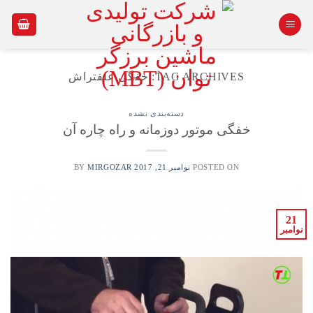
Ski
t
conten
TAG ARCHIVES:
خفگی علفتراش
دسته‌بندی نشده
خفگی موتور دوزمانه و راه چاره آن
POSTED ON
نوامبر 21, 2017
BY
MIRGOZAR
21
نوامبر