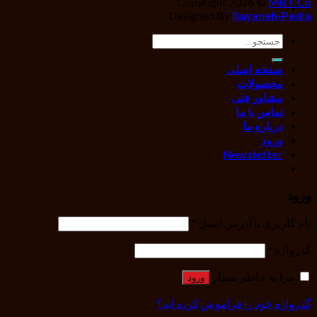
Copyright 2026 ©
MBT Co
Designed By
Rayaneh-Pedia
جستجو
برای:
صفحه اصلی
محصولات
مشاور فنی
تماس با ما
درباره ما
ورود
Newsletter
ورود
نام کاربری یا آدرس ایمیل
*
گذرواژه
*
مرا به خاطر بسپار
ورود
گذرواژه خود را فراموش کرده اید؟