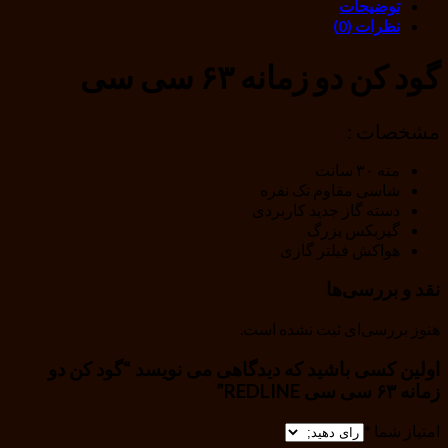
توضیحات
نظرات (0)
گود کن دو زمانه ۶۳ سی سی
مشخصات :
مته ۳۰ سانت
شاسی مقاوم تک نفره
دسته گاز جدید کاربردی
گیربکس یزرگ
هواکش فیلتر گازی
نقد و بررسی‌ها
هنوز بررسی‌ای ثبت نشده است.
اولین کسی باشید که دیدگاهی می نویسد “گود کن دو
زمانه ۶۳ سی سی REDLINE”
امتیاز شما
*