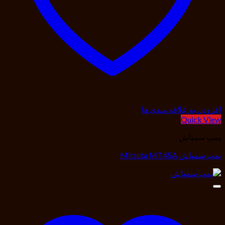
افزودن به علاقه مندی ها
Quick View
پمپ سمپاش
پمپ سمپاش Mitsuta MT45A