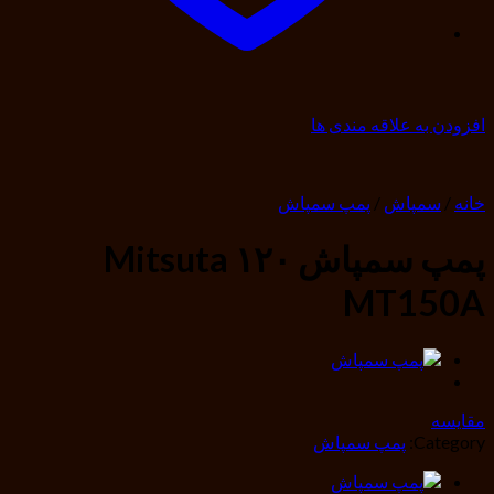
افزودن به علاقه مندی ها
خانه
/
سمپاش
/
پمپ سمپاش
پمپ سمپاش ۱۲۰ Mitsuta
MT150A
مقایسه
Category:
پمپ سمپاش