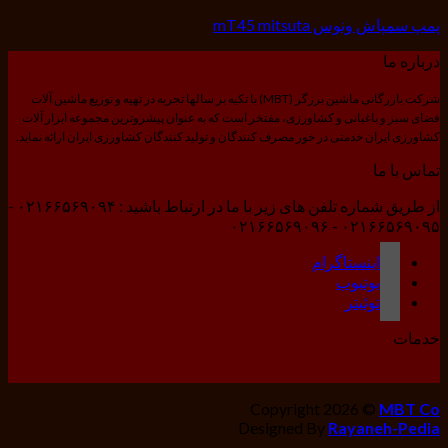
پمپ سمپاش ونوس mT45 mitsuta
درباره ما
شرکت بازرگانی ماشین برزگر (MBT) با تکیه بر سالها تجربه در تهیه و توزیع ماشین آلات
فضای سبز و باغبانی و کشاورزی، مفتخر است که به عنوان پیشروترین مجموعه ابزار آلات
کشاورزی ایران خدمتی در خور مصرف کنندگان و تولید کنندگان کشاورزی ایران ارائه نماید.
تماس با ما
از طریق شماره تلفن های زیر با ما در ارتباط باشید : ۰۲۱۶۶۵۶۹۰۹۴ -
۰۲۱۶۶۵۶۹۰۹۵ - ۰۲۱۶۶۵۶۹۰۹۶
اینستاگرام
یوتیوب
توئیتر
خدمات
Copyright 2026 ©
MBT Co
Designed By
Rayaneh-Pedia