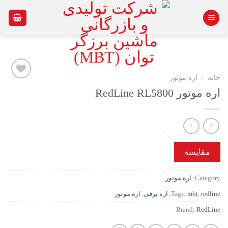
Ski
t
conten
خانه
/
اره موتور
اره موتور RedLine RL5800
افزودن
به
علاقه
مندی
ها
مقایسه
Category:
اره موتور
redline
,
mbt
Tags:
,
اره برقی
,
اره موتور
Brand:
RedLine