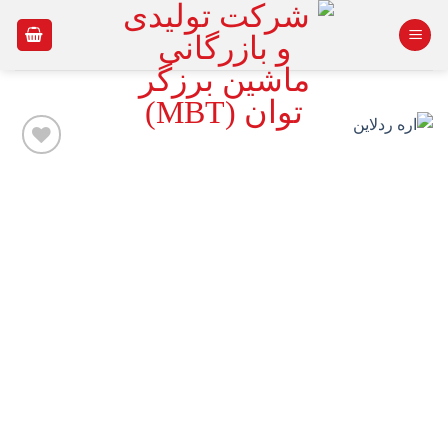
Ski
t
conten
افزودن
به
علاقه
مندی
ها