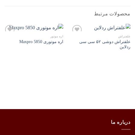
محصولات مرتبط
علفتراش
اره موتور
علفتراش دوشی ۵۲ سی سی
اره موتوری Maxpro 5850
ردلاین
افزودن
افزودن
به
به
علاقه
علاقه
مندی
مندی
ها
ها
درباره ما