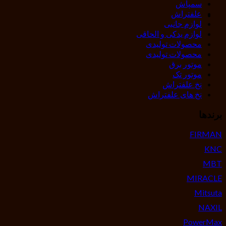
سمپاش
علفتراش
لوازم جانبی
لوازم یدکی و الحاقی
محصولات تولیدی
محصولات تولیدی
موتور برق
موتور تک
نخ علفتراش
نخ های علفتراش
برندها
FIRMAN
KNC
MBT
MIRACLE
Mitsuta
NAXIL
PowerMax