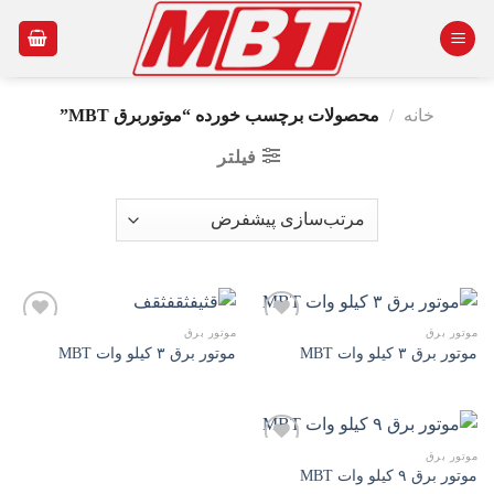
Ski
t
conten
خانه
/
محصولات برچسب خورده “موتوربرق MBT”
فیلتر
موتور برق
موتور برق
موتور برق ۳ کیلو وات MBT
موتور برق ۳ کیلو وات MBT
افزودن
افزودن
به
به
علاقه
علاقه
مندی
مندی
ها
ها
موتور برق
موتور برق ۹ کیلو وات MBT