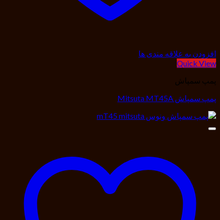
افزودن به علاقه مندی ها
Quick View
پمپ سمپاش
پمپ سمپاش Mitsuta MT45A