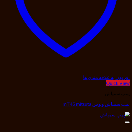
افزودن به علاقه مندی ها
Quick View
پمپ سمپاش
پمپ سمپاش ونوس mT45 mitsuta