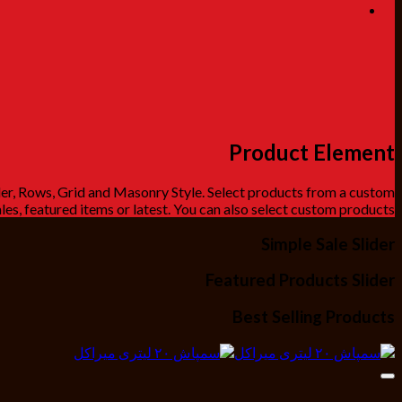
Product Element
der, Rows, Grid and Masonry Style. Select products from a custom
les, featured items or latest. You can also select custom products.
Simple Sale Slider
Featured Products Slider
Best Selling Products