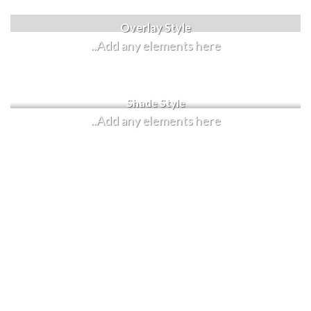
Label Style
Overlay Style
Add any elements here..
Add any elements here..
Shade Style
Add any elements here..