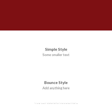
Simple Style
Some smaller text
Bounce Style
Add anything here
Badge Style
You can add shortcodes here