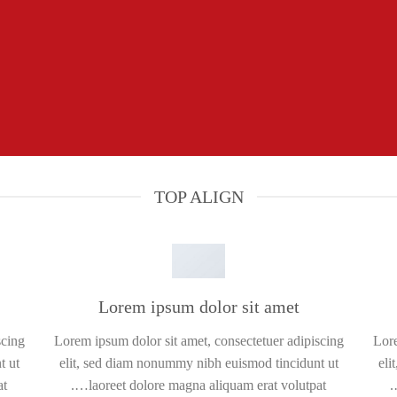
TOP ALIGN
Lorem ipsum dolor sit amet
scing
Lorem ipsum dolor sit amet, consectetuer adipiscing
Lore
t ut
elit, sed diam nonummy nibh euismod tincidunt ut
eli
….
laoreet dolore magna aliquam erat volutpat….