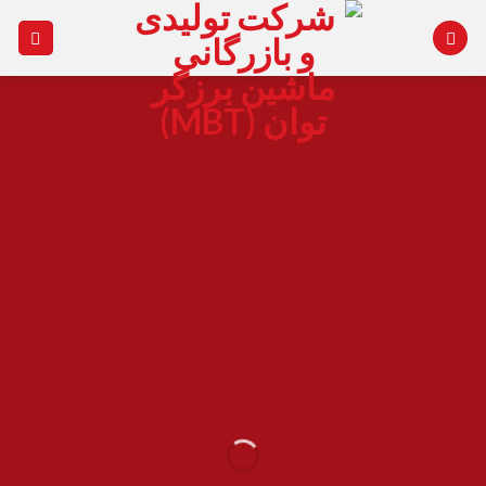
Ski
t
conten
Create
Amazing
Banners with
Drag and Drop