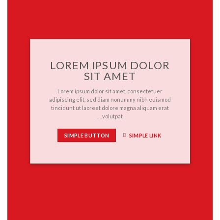
LOREM IPSUM DOLOR
SIT AMET
Lorem ipsum dolor sit amet, consectetuer
adipiscing elit, sed diam nonummy nibh euismod
tincidunt ut laoreet dolore magna aliquam erat
volutpat….
SIMPLE BUTTON
SIMPLE LINK