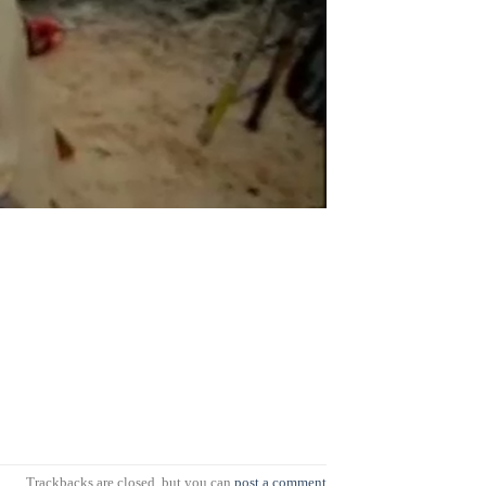
.
Trackbacks are closed, but you can
post a comment