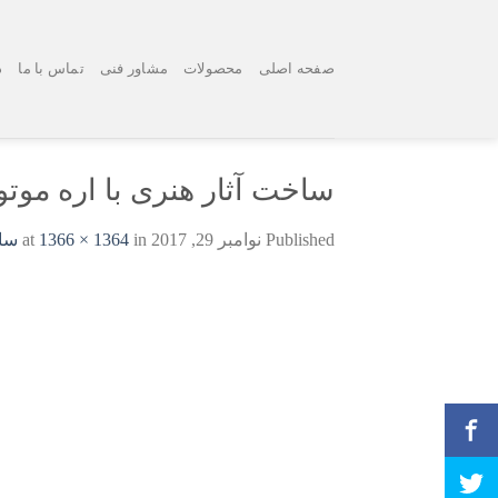
Ski
t
conten
صفحه اصلی
محصولات
مشاور فنی
تماس با ما
د
ساخت آثار هنری با اره موت
Published
نوامبر 29, 2017
at
in
1366 × 1364
ساخ